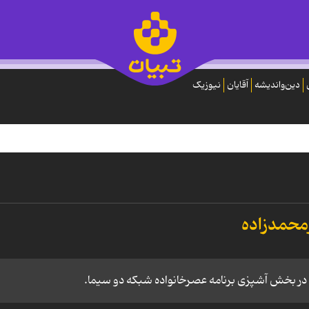
دین‌واندیشه
آقایان
نیوزیک
رمحمدزاده
 در بخش آشپزی برنامه عصرخانواده شبکه دو سیما.