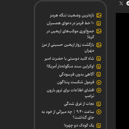
تازه‌ترین وضعیت تنگه هرمز
۱۰ خط قرمز در دعوای همسران
جمع‌آوری موکب‌های اربعین در
کربلا
بازگشت زوار اربعین حسینی از مرز
مهران
شاه کلید دوستی با حضرت امیر
اوکراین سند منگوله‌دار آمریکا!
آگاهی بدون فرسودگی
فرمول شکست پنتاگون
افشای اطلاعات برای ترور بارون
ترامپ
نجات از غرق شدگی
ساعت ۹:۴۰ | چه میراثی از خود به
جای گذاشت؟
یک کودک دو چهره!