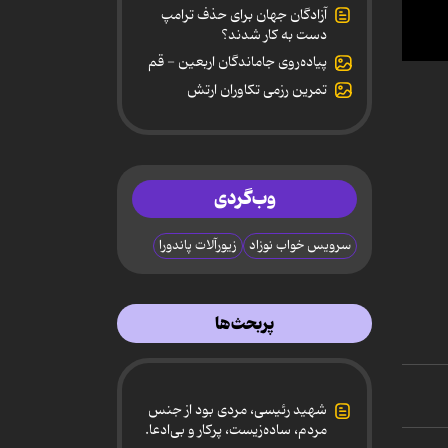
آزادگان جهان برای حذف ترامپ
دست به کار شدند؟
پیاده‌روی جاماندگان اربعین - قم
0
secon
تمرین رزمی تکاوران ارتش
of
8
minut
3
secon
90%
وب‌گردی
سرویس خواب نوزاد
زیورآلات پاندورا
پربحث‌ها
شهید رئیسی، مردی بود از جنس
مردم، ساده‌زیست، پرکار و بی‌ادعا.