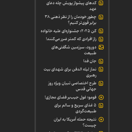
کدهای پیشواز پویش چله دعای
عهد
چطور خودمان را از نظر ذهنی ۳۸
برابر قوی‌تر کنیم؟
کن ۲۰۲۵؛ جشنواره‌ای علیه خانواده
راز افرادی که کمتر ضرر می‌کنند!
دورود، سرزمین شگفتی‌های
طبیعت
جان فدا
نماز لیله الدفن برای شهدای بیت
رهبری
طرح اختصاصی تبیان ویژه روز
جهانی قدس
فومو؛ غول جیب‌بر فضای مجازی!
۵ غذای سریع و سالم برای
طبیعت‌گردی
نتیجه حمله آمریکا به ایران
چیست؟