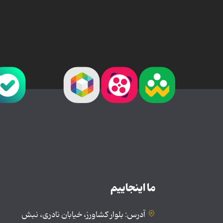
ما اینجاییم
آدرس: بلوار کشاورز، خیابان نادری، نبش