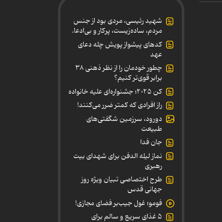
شهید رئیسی، مردی بود از جنس
مردم، ساده‌زیست، پرکار و بی‌ادعا.
کدهای پیشواز پویش چله دعای
عهد
چطور خودمان را از نظر ذهنی ۳۸
برابر قوی‌تر کنیم؟
کن ۲۰۲۵؛ جشنواره‌ای علیه خانواده
راز افرادی که کمتر ضرر می‌کنند!
دورود، سرزمین شگفتی‌های
طبیعت
جان فدا
نماز لیله الدفن برای شهدای بیت
رهبری
طرح اختصاصی تبیان ویژه روز
جهانی قدس
فومو؛ غول جیب‌بر فضای مجازی!
۵ غذای سریع و سالم برای