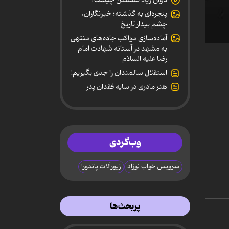
پنجره‌ای به گذشته؛ خبرنگاران،
چشم بیدار تاریخ
آماده‌سازی مواکب جاده‌های منتهی
0
به مشهد در آستانه شهادت امام
secon
رضا علیه السلام
of
14
استقلال سالمندان را جدی بگیریم!
secon
هنر مادری در سایه‌ فقدان پدر
90%
وب‌گردی
سرویس خواب نوزاد
زیورآلات پاندورا
پربحث‌ها