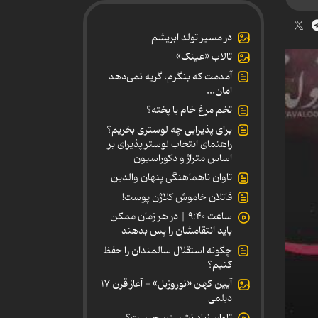
در مسیر تولد ابریشم
تالاب «عینک»
آمدمت که بنگرم، گریه نمی‌دهد
امان...
تخم مرغ خام یا پخته؟
برای پذیرایی چه لوستری بخریم؟
راهنمای انتخاب لوستر پذیرای بر
اساس متراژ و دکوراسیون
تاوان ناهماهنگی پنهان والدین
قاتلان خاموش کلاژن پوست!
ساعت ۹:۴۰ | در هر زمان ممکن
باید انتقامشان را پس بدهند
چگونه استقلال سالمندان را حفظ
کنیم؟
آیین کهن «نوروزبل» - آغاز قرن ۱۷
دیلمی
تاوان زیاد نشستن چیست؟