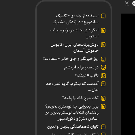
استفاده از جادوی «تکنیک
ساندویچ» در زندگی مشترک
لنگرهای نجات در برابر سیلاب
استرس
دوش‌پرتاب‌های ایران؛ کابوس
خاموش آسمان
روز خبرنگار و جای خالی «سعادت»
در مسیر تولد ابریشم
تالاب «عینک»
آمدمت که بنگرم، گریه نمی‌دهد
امان...
تخم مرغ خام یا پخته؟
برای پذیرایی چه لوستری بخریم؟
راهنمای انتخاب لوستر پذیرای بر
اساس متراژ و دکوراسیون
تاوان ناهماهنگی پنهان والدین
قاتلان خاموش کلاژن پوست!