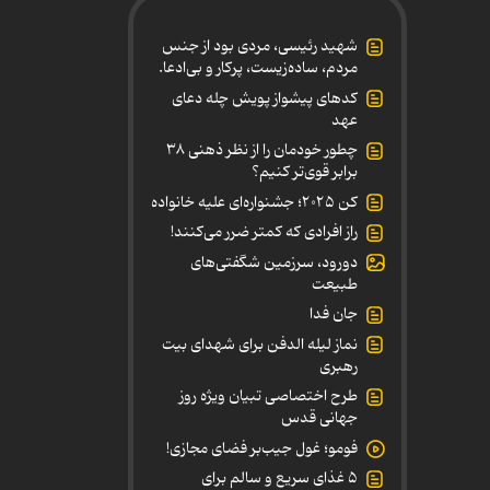
شهید رئیسی، مردی بود از جنس
مردم، ساده‌زیست، پرکار و بی‌ادعا.
کدهای پیشواز پویش چله دعای
عهد
چطور خودمان را از نظر ذهنی ۳۸
برابر قوی‌تر کنیم؟
کن ۲۰۲۵؛ جشنواره‌ای علیه خانواده
راز افرادی که کمتر ضرر می‌کنند!
دورود، سرزمین شگفتی‌های
طبیعت
جان فدا
نماز لیله الدفن برای شهدای بیت
رهبری
طرح اختصاصی تبیان ویژه روز
جهانی قدس
فومو؛ غول جیب‌بر فضای مجازی!
۵ غذای سریع و سالم برای