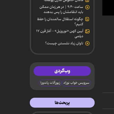
ساعت ۹:۴۰ | در هر زمان ممکن
باید انتقامشان را پس بدهند
0
چگونه استقلال سالمندان را حفظ
secon
کنیم؟
of
59
آیین کهن «نوروزبل» - آغاز قرن ۱۷
secon
دیلمی
90%
تاوان زیاد نشستن چیست؟
وب‌گردی
سرویس خواب نوزاد
زیورآلات پاندورا
پربحث‌ها