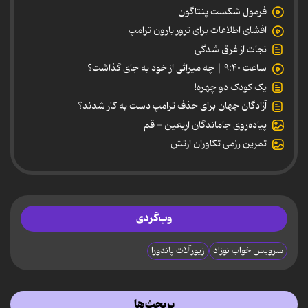
فرمول شکست پنتاگون
افشای اطلاعات برای ترور بارون ترامپ
نجات از غرق شدگی
ساعت ۹:۴۰ | چه میراثی از خود به جای گذاشت؟
یک کودک دو چهره!
آزادگان جهان برای حذف ترامپ دست به کار شدند؟
پیاده‌روی جاماندگان اربعین - قم
تمرین رزمی تکاوران ارتش
وب‌گردی
سرویس خواب نوزاد
زیورآلات پاندورا
پربحث‌ها