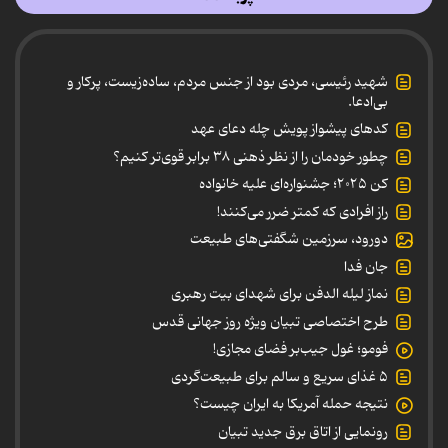
شهید رئیسی، مردی بود از جنس مردم، ساده‌زیست، پرکار و
بی‌ادعا.
کدهای پیشواز پویش چله دعای عهد
چطور خودمان را از نظر ذهنی ۳۸ برابر قوی‌تر کنیم؟
کن ۲۰۲۵؛ جشنواره‌ای علیه خانواده
راز افرادی که کمتر ضرر می‌کنند!
دورود، سرزمین شگفتی‌های طبیعت
جان فدا
نماز لیله الدفن برای شهدای بیت رهبری
طرح اختصاصی تبیان ویژه روز جهانی قدس
فومو؛ غول جیب‌بر فضای مجازی!
۵ غذای سریع و سالم برای طبیعت‌گردی
نتیجه حمله آمریکا به ایران چیست؟
رونمایی از اتاق برق جدید تبیان