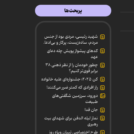
پربحث‌ها
شهید رئیسی، مردی بود از جنس
مردم، ساده‌زیست، پرکار و بی‌ادعا.
کدهای پیشواز پویش چله دعای
عهد
چطور خودمان را از نظر ذهنی ۳۸
برابر قوی‌تر کنیم؟
کن ۲۰۲۵؛ جشنواره‌ای علیه خانواده
راز افرادی که کمتر ضرر می‌کنند!
دورود، سرزمین شگفتی‌های
طبیعت
جان فدا
نماز لیله الدفن برای شهدای بیت
رهبری
طرح اختصاصی تبیان ویژه روز