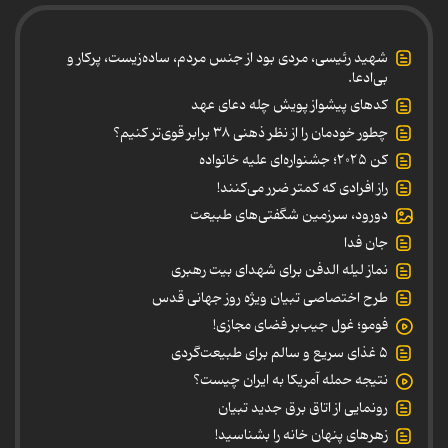
شهید رئیسی، مردی بود از جنس مردم، ساده‌زیست، پرکار و
بی‌ادعا.
کدهای پیشواز پویش چله دعای عهد
چطور خودمان را از نظر ذهنی ۳۸ برابر قوی‌تر کنیم؟
کن ۲۰۲۵؛ جشنواره‌ای علیه خانواده
راز افرادی که کمتر ضرر می‌کنند!
دورود، سرزمین شگفتی‌های طبیعت
جان فدا
نماز لیله الدفن برای شهدای بیت رهبری
طرح اختصاصی تبیان ویژه روز جهانی قدس
فومو؛ غول جیب‌بر فضای مجازی!
۵ غذای سریع و سالم برای طبیعت‌گردی
نتیجه حمله آمریکا به ایران چیست؟
رونمایی از اتاق برق جدید تبیان
زهرهای پنهان خانه را بشناسید!