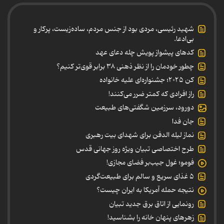
شهید رئیسی، مردی بود از جنس مردم، ساده‌زیست، پرکار و
بی‌ادعا.
کدهای پیشواز پویش چله دعای عهد
چطور خودمان را از نظر ذهنی ۳۸ برابر قوی‌تر کنیم؟
کن ۲۰۲۵؛ جشنواره‌ای علیه خانواده
راز افرادی که کمتر ضرر می‌کنند!
دورود، سرزمین شگفتی‌های طبیعت
جان فدا
نماز لیله الدفن برای شهدای بیت رهبری
طرح اختصاصی تبیان ویژه روز جهانی قدس
فومو؛ غول جیب‌بر فضای مجازی!
۵ غذای سریع و سالم برای طبیعت‌گردی
نتیجه حمله آمریکا به ایران چیست؟
رونمایی از اتاق برق جدید تبیان
زهرهای پنهان خانه را بشناسید!