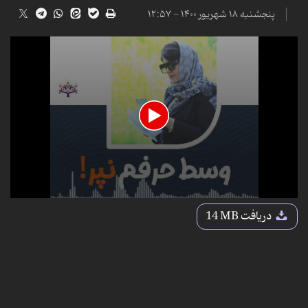
پنجشنبه ۱۸ شهریور ۱۴۰۰ - ۱۲:۵۷
0
seconds
دریافت
14 MB
of
4
minutes,
9
seconds