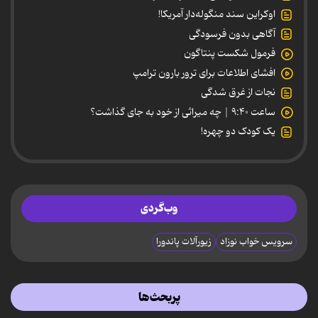
اوکراین سند منگوله‌دار آمریکا!
آگاهی بدون فرسودگی
فرمول شکست پنتاگون
افشای اطلاعات برای ترور بارون ترامپ
نجات از غرق شدگی
ساعت ۹:۴۰ | چه میراثی از خود به جای گذاشت؟
یک کودک دو چهره!
وب‌گردی
سرویس خواب نوزاد
زیورآلات پاندورا
پربحث‌ها