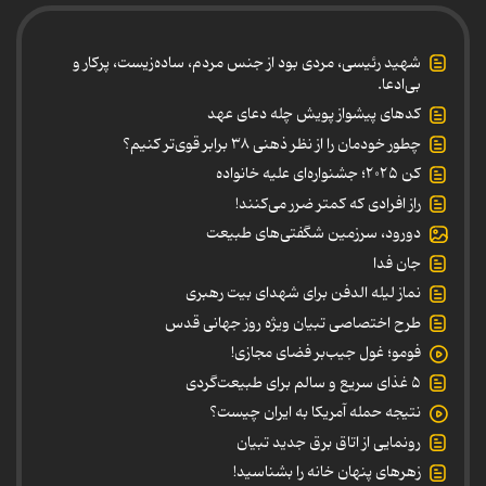
شهید رئیسی، مردی بود از جنس مردم، ساده‌زیست، پرکار و
بی‌ادعا.
کدهای پیشواز پویش چله دعای عهد
چطور خودمان را از نظر ذهنی ۳۸ برابر قوی‌تر کنیم؟
کن ۲۰۲۵؛ جشنواره‌ای علیه خانواده
راز افرادی که کمتر ضرر می‌کنند!
دورود، سرزمین شگفتی‌های طبیعت
جان فدا
نماز لیله الدفن برای شهدای بیت رهبری
طرح اختصاصی تبیان ویژه روز جهانی قدس
فومو؛ غول جیب‌بر فضای مجازی!
۵ غذای سریع و سالم برای طبیعت‌گردی
نتیجه حمله آمریکا به ایران چیست؟
رونمایی از اتاق برق جدید تبیان
زهرهای پنهان خانه را بشناسید!