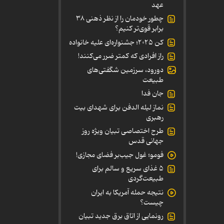
عهد
چطور خودمان را از نظر ذهنی ۳۸
برابر قوی‌تر کنیم؟
کن ۲۰۲۵؛ جشنواره‌ای علیه خانواده
راز افرادی که کمتر ضرر می‌کنند!
دورود، سرزمین شگفتی‌های
طبیعت
جان فدا
نماز لیله الدفن برای شهدای بیت
رهبری
طرح اختصاصی تبیان ویژه روز
جهانی قدس
فومو؛ غول جیب‌بر فضای مجازی!
۵ غذای سریع و سالم برای
طبیعت‌گردی
نتیجه حمله آمریکا به ایران
چیست؟
رونمایی از اتاق برق جدید تبیان