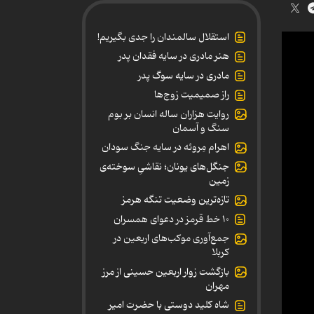
استقلال سالمندان را جدی بگیریم!
هنر مادری در سایه‌ فقدان پدر
مادری در سایه سوگ پدر
راز صمیمیت زوج‌ها
روایت هزاران ساله انسان بر بوم
سنگ و آسمان
اهرام مِروئه در سایه جنگ سودان
جنگل‌های یونان؛ نقاشیِ سوخته‌ی
زمین
تازه‌ترین وضعیت تنگه هرمز
۱۰ خط قرمز در دعوای همسران
جمع‌آوری موکب‌های اربعین در
کربلا
بازگشت زوار اربعین حسینی از مرز
مهران
شاه کلید دوستی با حضرت امیر