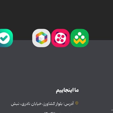
ما اینجاییم
آدرس: بلوار کشاورز، خیابان نادری، نبش
.