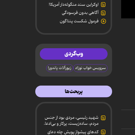
اوکراین سند منگوله‌دار آمریکا!
آگاهی بدون فرسودگی
0
فرمول شکست پنتاگون
secon
of
30
secon
90%
وب‌گردی
سرویس خواب نوزاد
زیورآلات پاندورا
پربحث‌ها
شهید رئیسی، مردی بود از جنس
مردم، ساده‌زیست، پرکار و بی‌ادعا.
کدهای پیشواز پویش چله دعای