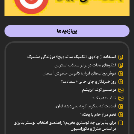
پربازدیدها
استفاده از جادوی «تکنیک ساندویچ» در زندگی مشترک
لنگرهای نجات در برابر سیلاب استرس
دوش‌پرتاب‌های ایران؛ کابوس خاموش آسمان
روز خبرنگار و جای خالی «سعادت»
در مسیر تولد ابریشم
تالاب «عینک»
آمدمت که بنگرم، گریه نمی‌دهد امان...
تخم مرغ خام یا پخته؟
برای پذیرایی چه لوستری بخریم؟ راهنمای انتخاب لوستر پذیرای
بر اساس متراژ و دکوراسیون