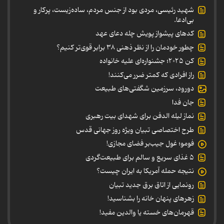
شهید رئیسی، مردی بود از جنس مردم، ساده‌زیست، پرکار و
بی‌ادعا.
کدهای پیشواز پویش چله دعای عهد
چطور خودمان را از نظر ذهنی ۳۸ برابر قوی‌تر کنیم؟
کن ۲۰۲۵؛ جشنواره‌ای علیه خانواده
راز افرادی که کمتر ضرر می‌کنند!
دورود، سرزمین شگفتی‌های طبیعت
جان فدا
نماز لیله الدفن برای شهدای بیت رهبری
طرح اختصاصی تبیان ویژه روز جهانی قدس
فومو؛ غول جیب‌بر فضای مجازی!
۵ غذای سریع و سالم برای طبیعت‌گردی
نتیجه حمله آمریکا به ایران چیست؟
رونمایی از اتاق برق جدید تبیان
زهرهای پنهان خانه را بشناسید!
قهرمان‌های خسته یا والدین مفید!