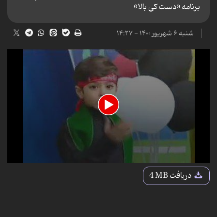
برنامه «دست کی بالا»
شنبه ۶ شهریور ۱۴۰۰ - ۱۴:۲۷
0
seconds
دریافت
4 MB
of
2
minutes,
39
seconds