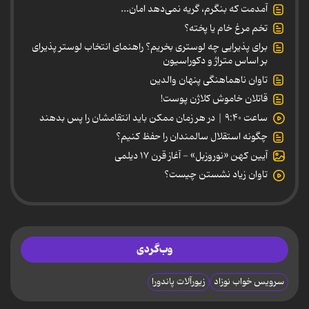
آمدمت که بنگرم، گریه نمی‌دهد امان...
تخم مرغ خام یا پخته؟
برای پذیرایی چه لوستری بخریم؟ راهنمای انتخاب لوستر پذیرای
بر اساس متراژ و دکوراسیون
تاوان ناهماهنگی پنهان والدین
قاتلان خاموش کلاژن پوست!
ساعت ۹:۴۰ | در هر زمان ممکن باید انتقامشان را پس بدهند
چگونه استقلال سالمندان را حفظ کنیم؟
آیین کهن «نوروزبل» - آغاز قرن ۱۷ دیلمی
تاوان زیاد نشستن چیست؟
وب‌گردی
سرویس خواب نوزاد
زیورآلات پاندورا