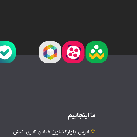
ما اینجاییم
آدرس: بلوار کشاورز، خیابان نادری، نبش