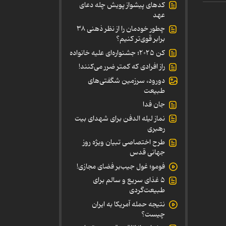
کدهای پیشواز پویش چله دعای
عهد
چطور خودمان را از نظر ذهنی ۳۸
برابر قوی‌تر کنیم؟
کن ۲۰۲۵؛ جشنواره‌ای علیه خانواده
راز افرادی که کمتر ضرر می‌کنند!
دورود، سرزمین شگفتی‌های
طبیعت
جان فدا
نماز لیله الدفن برای شهدای بیت
رهبری
طرح اختصاصی تبیان ویژه روز
جهانی قدس
فومو؛ غول جیب‌بر فضای مجازی!
۵ غذای سریع و سالم برای
طبیعت‌گردی
نتیجه حمله آمریکا به ایران
چیست؟