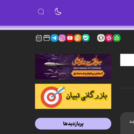
ده
پربازدیدها