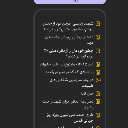
شهید رئیسی، مردی بود از جنس
مردم، ساده‌زیست، پرکار و بی‌ادعا.
کدهای پیشواز پویش چله دعای
عهد
چطور خودمان را از نظر ذهنی ۳۸
برابر قوی‌تر کنیم؟
کن ۲۰۲۵؛ جشنواره‌ای علیه خانواده
راز افرادی که کمتر ضرر می‌کنند!
دورود، سرزمین شگفتی‌های
طبیعت
جان فدا
نماز لیله الدفن برای شهدای بیت
رهبری
طرح اختصاصی تبیان ویژه روز
جهانی قدس