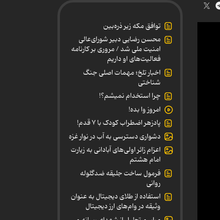
توافق مکه زیر ذره‌بین
محسن رضایی دبیر شورای‌عالی
امنیت ملی شد / مروری بر کارنامه
فعالیت‌های او داریم
اخبار تلخ؛ مهمات اصلی جنگ
شناختی
چرا استخدام نمیشم؟!
امروز وا بده!
پادزهر اضطراب کودک با ۷ قدم!
دشواری دسترسی به آب در نوار غزه
اعزام زائر اولی‌های آبادانی به زیارت
امام هشتم
فرمول ساخت جلیقه ضدگلوله
روانی
استفاده از طلای دیجیتال به عنوان
وثیقه در وام‌های ارز دیجیتال
مراسم تجلیل از شهدای رسانه و