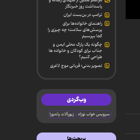
پاسداشت روز خبرنگار
ترامپ در بن‌بست ایران
0
راهنمای خانواده‌ها برای
secon
پرسش‌های سلامت؛ چه چیزی را
of
کجا بپرسیم
38
secon
چگونه یک پارک محلی ایمن و
90%
جذاب برای کودکان و خانواده ها
طراحی کنیم؟
تصویر بدنی؛ قربانی موج لاغری
وب‌گردی
سرویس خواب نوزاد
زیورآلات پاندورا
پربحث‌ها