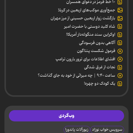
۱۰ خط قرمز در دعوای همسران
جمع‌آوری موکب‌های اربعین در کربلا
بازگشت زوار اربعین حسینی از مرز مهران
شاه کلید دوستی با حضرت امیر
اوکراین سند منگوله‌دار آمریکا!
آگاهی بدون فرسودگی
فرمول شکست پنتاگون
افشای اطلاعات برای ترور بارون ترامپ
نجات از غرق شدگی
ساعت ۹:۴۰ | چه میراثی از خود به جای گذاشت؟
یک کودک دو چهره!
وب‌گردی
سرویس خواب نوزاد
زیورآلات پاندورا