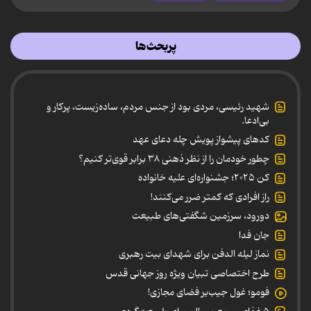
پربحث‌ها
شهید رئیسی، مردی بود از جنس مردم، ساده‌زیست، پرکار و
بی‌ادعا.
کدهای پیشواز پویش چله دعای عهد
چطور خودمان را از نظر ذهنی ۳۸ برابر قوی‌تر کنیم؟
کن ۲۰۲۵؛ جشنواره‌ای علیه خانواده
راز افرادی که کمتر ضرر می‌کنند!
دورود، سرزمین شگفتی‌های طبیعت
جان فدا
نماز لیله الدفن برای شهدای بیت رهبری
طرح اختصاصی تبیان ویژه روز جهانی قدس
فومو؛ غول جیب‌بر فضای مجازی!