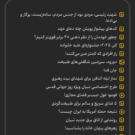
شهید رئیسی، مردی بود از جنس مردم، ساده‌زیست، پرکار و
بی‌ادعا.
کدهای پیشواز پویش چله دعای عهد
چطور خودمان را از نظر ذهنی ۳۸ برابر قوی‌تر کنیم؟
کن ۲۰۲۵؛ جشنواره‌ای علیه خانواده
راز افرادی که کمتر ضرر می‌کنند!
دورود، سرزمین شگفتی‌های طبیعت
جان فدا
نماز لیله الدفن برای شهدای بیت رهبری
طرح اختصاصی تبیان ویژه روز جهانی قدس
فومو؛ غول جیب‌بر فضای مجازی!
۵ غذای سریع و سالم برای طبیعت‌گردی
نتیجه حمله آمریکا به ایران چیست؟
رونمایی از اتاق برق جدید تبیان
زهرهای پنهان خانه را بشناسید!