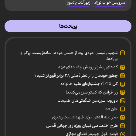
سرویس خواب نوزاد
زیورآلات پاندورا
پربحث‌ها
شهید رئیسی، مردی بود از جنس مردم، ساده‌زیست، پرکار و
بی‌ادعا.
کدهای پیشواز پویش چله دعای عهد
چطور خودمان را از نظر ذهنی ۳۸ برابر قوی‌تر کنیم؟
کن ۲۰۲۵؛ جشنواره‌ای علیه خانواده
راز افرادی که کمتر ضرر می‌کنند!
دورود، سرزمین شگفتی‌های طبیعت
جان فدا
نماز لیله الدفن برای شهدای بیت رهبری
طرح اختصاصی تبیان ویژه روز جهانی قدس
فومو؛ غول جیب‌بر فضای مجازی!