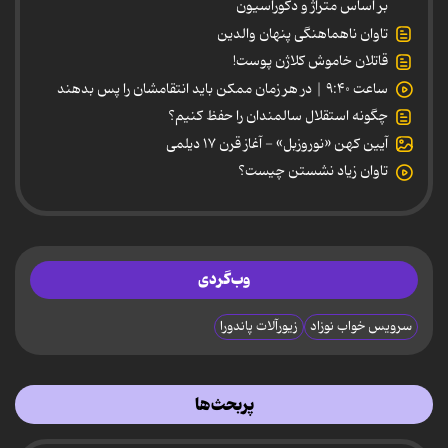
بر اساس متراژ و دکوراسیون
تاوان ناهماهنگی پنهان والدین
قاتلان خاموش کلاژن پوست!
ساعت ۹:۴۰ | در هر زمان ممکن باید انتقامشان را پس بدهند
چگونه استقلال سالمندان را حفظ کنیم؟
آیین کهن «نوروزبل» - آغاز قرن ۱۷ دیلمی
تاوان زیاد نشستن چیست؟
وب‌گردی
سرویس خواب نوزاد
زیورآلات پاندورا
پربحث‌ها