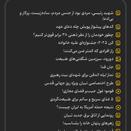
شهید رئیسی، مردی بود از جنس مردم، ساده‌زیست، پرکار و
بی‌ادعا.
کدهای پیشواز پویش چله دعای عهد
چطور خودمان را از نظر ذهنی ۳۸ برابر قوی‌تر کنیم؟
کن ۲۰۲۵؛ جشنواره‌ای علیه خانواده
راز افرادی که کمتر ضرر می‌کنند!
دورود، سرزمین شگفتی‌های طبیعت
جان فدا
نماز لیله الدفن برای شهدای بیت رهبری
طرح اختصاصی تبیان ویژه روز جهانی قدس
فومو؛ غول جیب‌بر فضای مجازی!
۵ غذای سریع و سالم برای طبیعت‌گردی
نتیجه حمله آمریکا به ایران چیست؟
رونمایی از اتاق برق جدید تبیان
زهرهای پنهان خانه را بشناسید!