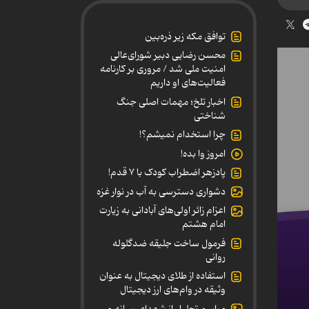
توافق مکه زیر ذره‌بین
محسن رضایی دبیر شورای‌عالی
امنیت ملی شد / مروری بر کارنامه
فعالیت‌های او داریم
اخبار تلخ؛ مهمات اصلی جنگ
شناختی
چرا استخدام نمیشم؟!
امروز وا بده!
پادزهر اضطراب کودک با ۷ قدم!
دشواری دسترسی به آب در نوار غزه
اعزام زائر اولی‌های آبادانی به زیارت
امام هشتم
فرمول ساخت جلیقه ضدگلوله
روانی
استفاده از طلای دیجیتال به عنوان
وثیقه در وام‌های ارز دیجیتال
مراسم تجلیل از شهدای رسانه و