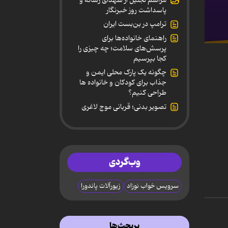
پاسداشت روز خبرنگار
ترامپ در بن‌بست ایران
راهنمای خانواده‌ها برای
0
پرسش‌های سلامت؛ چه چیزی را
secon
کجا بپرسیم
of
2
چگونه یک پارک محلی ایمن و
minut
جذاب برای کودکان و خانواده ها
55
طراحی کنیم؟
secon
90%
تصویر بدنی؛ قربانی موج لاغری
وب‌گردی
سرویس خواب نوزاد
زیورآلات پاندورا
پربحث‌ها