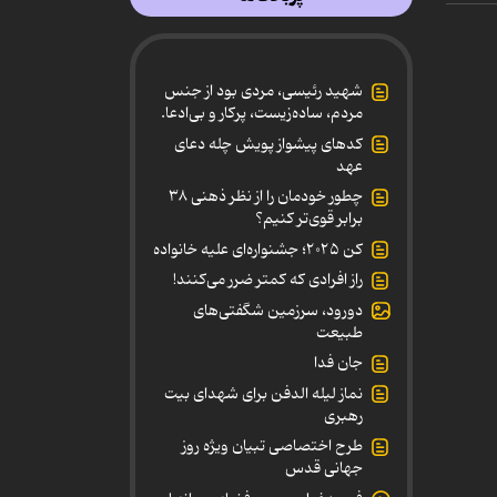
شهید رئیسی، مردی بود از جنس
مردم، ساده‌زیست، پرکار و بی‌ادعا.
کدهای پیشواز پویش چله دعای
عهد
چطور خودمان را از نظر ذهنی ۳۸
برابر قوی‌تر کنیم؟
کن ۲۰۲۵؛ جشنواره‌ای علیه خانواده
راز افرادی که کمتر ضرر می‌کنند!
دورود، سرزمین شگفتی‌های
طبیعت
جان فدا
نماز لیله الدفن برای شهدای بیت
رهبری
طرح اختصاصی تبیان ویژه روز
جهانی قدس