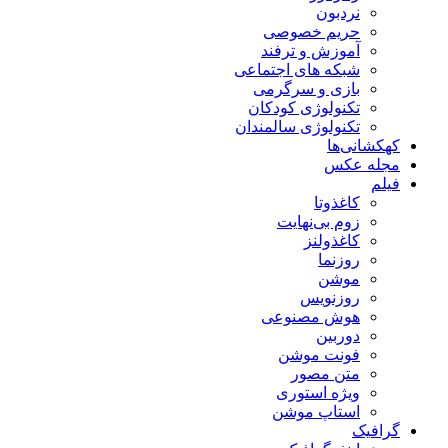
نردبون
حریم خصوصی
آموزش و ترفند
شبکه های اجتماعی
بازی و سرگرمی
تکنولوژی کودکان
تکنولوژی سالمندان
کهکشانی‌ها
مجله عکس
فیلم
کاغذوتا
زوم بی‌نهایت
کاغذولنز
روزنما
موشن
روزنویس
هوش مصنوعی
دوربین
فونت موشن
متن مصور
ویژه استوری
استاپ موشن
گرافیک