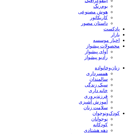
اینفوگرافیک
بوم‌رنگ
هوش مصنوعی
کاریکاتور
داستان مصور
پادکست
بازار
اخبار موسسه
محصولات پیشواز
آوای پیشواز
رادیو پیشواز
زنان‌وخانواده
همسرداری
سالمندان
سبک زندگی
خانه داری
فرزندپروری
آموزش آشپزی
سلامت زنان
کودک‌ونوجوان
نوجوانان
کودکانه
دهه هشتادی