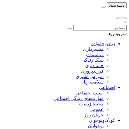
دسته‌بندی
×
سرویس‌ها
زنان‌وخانواده
همسرداری
سالمندان
سبک زندگی
خانه داری
فرزندپروری
آموزش آشپزی
سلامت زنان
اجتماعی
آسیب اجتماعی
مهارت‌های زندگی اجتماعی
محیط زیست
عمومی
جریان روز
کودک‌ونوجوان
نوجوانان