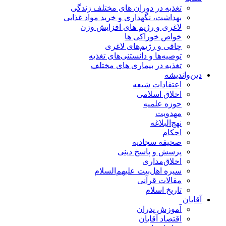
تغذیه در دوران های مختلف زندگی
بهداشت، نگهداری و خرید مواد غذایی
لاغری و رژیم های افزایش وزن
خواص خوراكی ها
چاقی و رژیم‌های لاغری
توصیه‌ها و دانستنی‌های تغذیه
تغذیه در بیماری های مختلف
دین‌واندیشه
اعتقادات شیعه
اخلاق اسلامی
حوزه علمیه
مهدویت
نهج‌البلاغه
احکام
صحیفه سجادیه
پرسش و پاسخ دینی
اخلاق‌مداری
سیره اهل‌بیت علیهم‌السلام
مقالات قرآنی
تاریخ اسلام
آقایان
آموزش پدران
اقتصاد آقایان