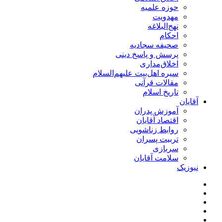
حوزه علمیه
مهدویت
نهج‌البلاغه
احکام
صحیفه سجادیه
پرسش و پاسخ دینی
اخلاق‌مداری
سیره اهل‌بیت علیهم‌السلام
مقالات قرآنی
تاریخ اسلام
آقایان
آموزش پدران
اقتصاد آقایان
روابط زناشویی
تربیت پسران
سربازی
سلامت آقایان
نیوزیک