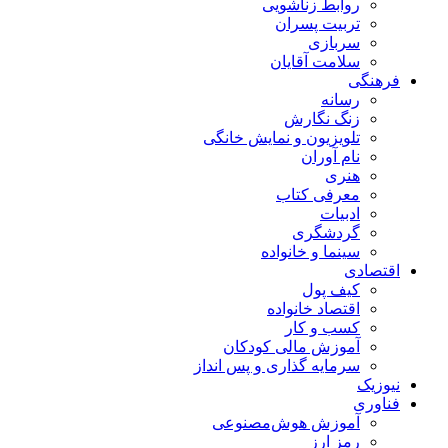
روابط زناشویی
تربیت پسران
سربازی
سلامت آقایان
فرهنگی
رسانه
زنگ نگارش
تلویزیون و نمایش خانگی
نام آوران
هنری
معرفی کتاب
ادبیات
گردشگری
سینما و خانواده
اقتصادی
کیف پول
اقتصاد خانواده
کسب و کار
آموزش مالی کودکان
سرمایه گذاری و پس انداز
نیوزیک
فناوری
آموزش هوش‌مصنوعی
رمز ارز