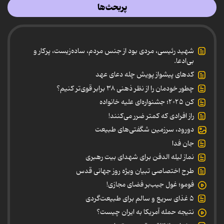
پربحث‌ها
شهید رئیسی، مردی بود از جنس مردم، ساده‌زیست، پرکار و
بی‌ادعا.
کدهای پیشواز پویش چله دعای عهد
چطور خودمان را از نظر ذهنی ۳۸ برابر قوی‌تر کنیم؟
کن ۲۰۲۵؛ جشنواره‌ای علیه خانواده
راز افرادی که کمتر ضرر می‌کنند!
دورود، سرزمین شگفتی‌های طبیعت
جان فدا
نماز لیله الدفن برای شهدای بیت رهبری
طرح اختصاصی تبیان ویژه روز جهانی قدس
فومو؛ غول جیب‌بر فضای مجازی!
۵ غذای سریع و سالم برای طبیعت‌گردی
نتیجه حمله آمریکا به ایران چیست؟