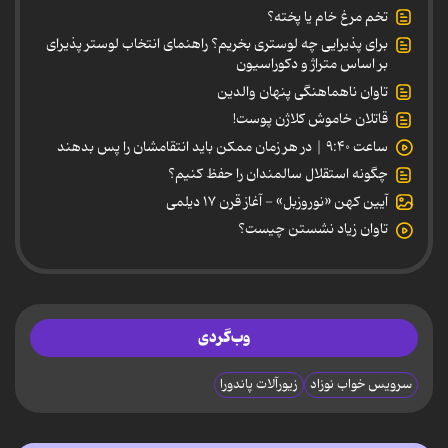
تخم مرغ خام یا پخته؟
برای پذیرایی چه لوستری بخریم؟ راهنمای انتخاب لوستر پذیرای
بر اساس متراژ و دکوراسیون
تاوان ناهماهنگی پنهان والدین
قاتلان خاموش کلاژن پوست!
ساعت ۹:۴۰ | در هر زمان ممکن باید انتقامشان را پس بدهند
چگونه استقلال سالمندان را حفظ کنیم؟
آیین کهن «نوروزبل» - آغاز قرن ۱۷ دیلمی
تاوان زیاد نشستن چیست؟
وب‌گردی
سرویس خواب نوزاد
زیورآلات پاندورا