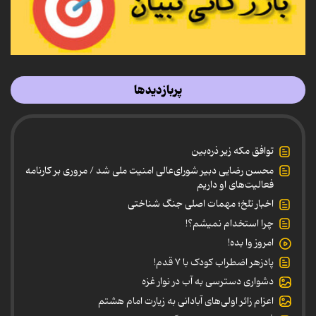
پربازدیدها
توافق مکه زیر ذره‌بین
محسن رضایی دبیر شورای‌عالی امنیت ملی شد / مروری بر کارنامه
فعالیت‌های او داریم
اخبار تلخ؛ مهمات اصلی جنگ شناختی
چرا استخدام نمیشم؟!
امروز وا بده!
پادزهر اضطراب کودک با ۷ قدم!
دشواری دسترسی به آب در نوار غزه
اعزام زائر اولی‌های آبادانی به زیارت امام هشتم