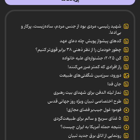
شهید رئیسی، مردی بود از جنس مردم، ساده‌زیست، پرکار و
بی‌ادعا.
کدهای پیشواز پویش چله دعای عهد
چطور خودمان را از نظر ذهنی ۳۸ برابر قوی‌تر کنیم؟
کن ۲۰۲۵؛ جشنواره‌ای علیه خانواده
راز افرادی که کمتر ضرر می‌کنند!
دورود، سرزمین شگفتی‌های طبیعت
جان فدا
نماز لیله الدفن برای شهدای بیت رهبری
طرح اختصاصی تبیان ویژه روز جهانی قدس
فومو؛ غول جیب‌بر فضای مجازی!
۵ غذای سریع و سالم برای طبیعت‌گردی
نتیجه حمله آمریکا به ایران چیست؟
رونمایی از اتاق برق جدید تبیان