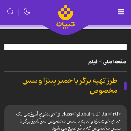
صفحه اصلی
فیلم
طرز تهیه برگر با خمیر پیتزا و سس
مخصوص
<p class="global-rtl" dir="rtl">ویدئوی آموزشی یک
غذای خوشمزه و لذید با سس مخصوص سرآشپز برگر با
سس مخصوص که با فر طبع می شود.