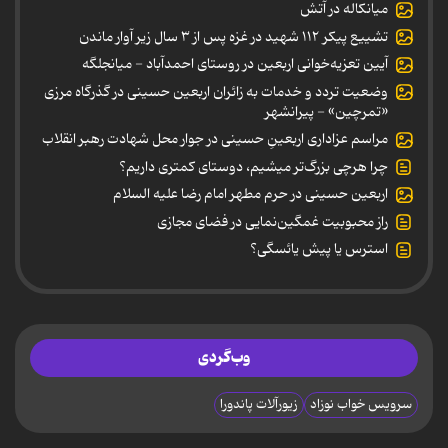
میانکاله در آتش
تشییع پیکر ۱۱۲ شهید در غزه پس از ۳ سال زیر آوار ماندن
آیین تعزیه‌خوانی اربعین در روستای احمدآباد - میانجلگه
وضعیت تردد و خدمات به زائران اربعین حسینی در گذرگاه مرزی
«تمرچین» - پیرانشهر
مراسم عزاداری اربعینِ حسینی در جوار محل شهادت رهبر انقلاب
چرا هرچی بزرگ‌تر میشیم، دوستای کمتری داریم؟
اربعین حسینی در حرم مطهر امام رضا علیه السلام
راز محبوبیت غمگین‌نمایی در فضای مجازی
استرس یا پیش یائسگی؟
وب‌گردی
سرویس خواب نوزاد
زیورآلات پاندورا