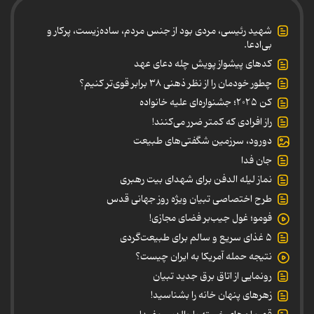
شهید رئیسی، مردی بود از جنس مردم، ساده‌زیست، پرکار و
بی‌ادعا.
کدهای پیشواز پویش چله دعای عهد
چطور خودمان را از نظر ذهنی ۳۸ برابر قوی‌تر کنیم؟
کن ۲۰۲۵؛ جشنواره‌ای علیه خانواده
راز افرادی که کمتر ضرر می‌کنند!
دورود، سرزمین شگفتی‌های طبیعت
جان فدا
نماز لیله الدفن برای شهدای بیت رهبری
طرح اختصاصی تبیان ویژه روز جهانی قدس
فومو؛ غول جیب‌بر فضای مجازی!
۵ غذای سریع و سالم برای طبیعت‌گردی
نتیجه حمله آمریکا به ایران چیست؟
رونمایی از اتاق برق جدید تبیان
زهرهای پنهان خانه را بشناسید!