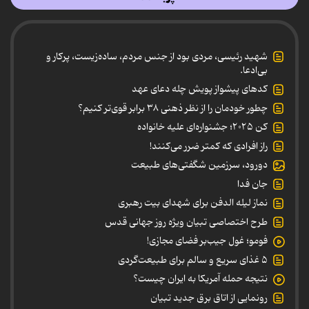
شهید رئیسی، مردی بود از جنس مردم، ساده‌زیست، پرکار و
بی‌ادعا.
کدهای پیشواز پویش چله دعای عهد
چطور خودمان را از نظر ذهنی ۳۸ برابر قوی‌تر کنیم؟
کن ۲۰۲۵؛ جشنواره‌ای علیه خانواده
راز افرادی که کمتر ضرر می‌کنند!
دورود، سرزمین شگفتی‌های طبیعت
جان فدا
نماز لیله الدفن برای شهدای بیت رهبری
طرح اختصاصی تبیان ویژه روز جهانی قدس
فومو؛ غول جیب‌بر فضای مجازی!
۵ غذای سریع و سالم برای طبیعت‌گردی
نتیجه حمله آمریکا به ایران چیست؟
رونمایی از اتاق برق جدید تبیان