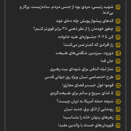
شهید رئیسی، مردی بود از جنس مردم، ساده‌زیست، پرکار و
بی‌ادعا.
کدهای پیشواز پویش چله دعای عهد
چطور خودمان را از نظر ذهنی ۳۸ برابر قوی‌تر کنیم؟
کن ۲۰۲۵؛ جشنواره‌ای علیه خانواده
راز افرادی که کمتر ضرر می‌کنند!
دورود، سرزمین شگفتی‌های طبیعت
جان فدا
نماز لیله الدفن برای شهدای بیت رهبری
طرح اختصاصی تبیان ویژه روز جهانی قدس
فومو؛ غول جیب‌بر فضای مجازی!
۵ غذای سریع و سالم برای طبیعت‌گردی
نتیجه حمله آمریکا به ایران چیست؟
رونمایی از اتاق برق جدید تبیان
زهرهای پنهان خانه را بشناسید!
قهرمان‌های خسته یا والدین مفید!