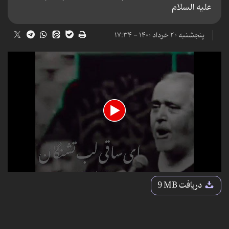
علیه السلام
پنجشنبه ۲۰ خرداد ۱۴۰۰ - ۱۷:۳۴
0
seconds
دریافت
9 MB
of
23
seconds