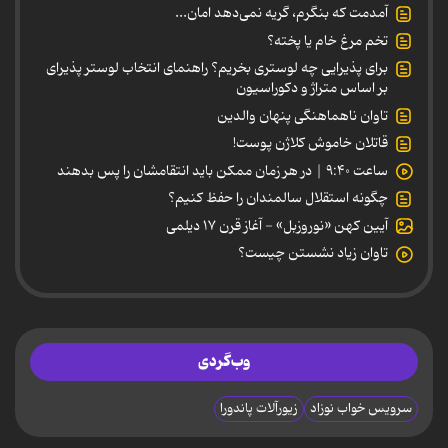
آمدمت که بنگرم، گریه نمی‌دهد امان...
تخم مرغ خام یا پخته؟
برای پذیرایی چه لوستری بخریم؟ راهنمای انتخاب لوستر پذیرای
بر اساس متراژ و دکوراسیون
تاوان ناهماهنگی پنهان والدین
قاتلان خاموش کلاژن پوست!
ساعت ۹:۴۰ | در هر زمان ممکن باید انتقامشان را پس بدهند
چگونه استقلال سالمندان را حفظ کنیم؟
آیین کهن «نوروزبل» - آغاز قرن ۱۷ دیلمی
تاوان زیاد نشستن چیست؟
وب‌گردی
سرویس خواب نوزاد
زیورآلات پاندورا