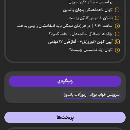
بر اساس متراژ و دکوراسیون
تاوان ناهماهنگی پنهان والدین
قاتلان خاموش کلاژن پوست!
ساعت ۹:۴۰ | در هر زمان ممکن باید انتقامشان را پس بدهند
چگونه استقلال سالمندان را حفظ کنیم؟
آیین کهن «نوروزبل» - آغاز قرن ۱۷ دیلمی
تاوان زیاد نشستن چیست؟
وب‌گردی
سرویس خواب نوزاد
زیورآلات پاندورا
پربحث‌ها