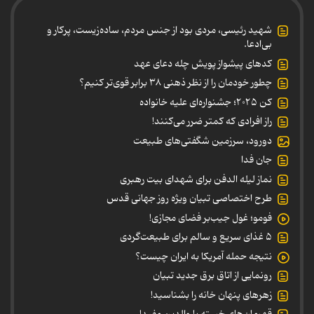
شهید رئیسی، مردی بود از جنس مردم، ساده‌زیست، پرکار و
بی‌ادعا.
کدهای پیشواز پویش چله دعای عهد
چطور خودمان را از نظر ذهنی ۳۸ برابر قوی‌تر کنیم؟
کن ۲۰۲۵؛ جشنواره‌ای علیه خانواده
راز افرادی که کمتر ضرر می‌کنند!
دورود، سرزمین شگفتی‌های طبیعت
جان فدا
نماز لیله الدفن برای شهدای بیت رهبری
طرح اختصاصی تبیان ویژه روز جهانی قدس
فومو؛ غول جیب‌بر فضای مجازی!
۵ غذای سریع و سالم برای طبیعت‌گردی
نتیجه حمله آمریکا به ایران چیست؟
رونمایی از اتاق برق جدید تبیان
زهرهای پنهان خانه را بشناسید!