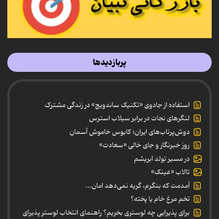
پربازدیدها
استفاده از جادوی «تکنیک ساندویچ» در زندگی مشترک
لنگرهای نجات در برابر سیلاب استرس
دوش‌پرتاب‌های ایران؛ کابوس خاموش آسمان
روز خبرنگار و جای خالی «سعادت»
در مسیر تولد ابریشم
تالاب «عینک»
آمدمت که بنگرم، گریه نمی‌دهد امان...
تخم مرغ خام یا پخته؟
برای پذیرایی چه لوستری بخریم؟ راهنمای انتخاب لوستر پذیرای