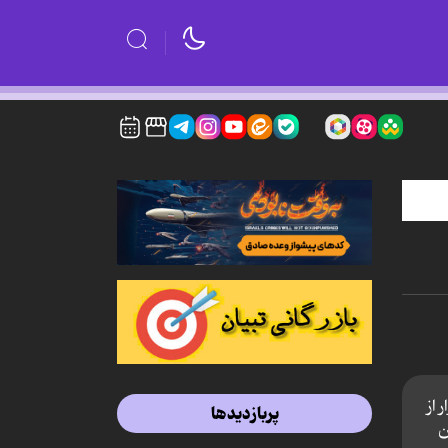
ر از
پربازدیدها
ن