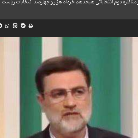
 مناظره دوم انتخاباتی هیجدهم خرداد هزار و چهارصد انتخابات ریاست