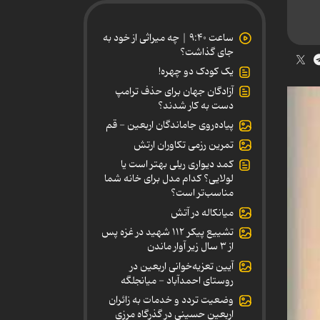
ساعت ۹:۴۰ | چه میراثی از خود به
جای گذاشت؟
یک کودک دو چهره!
آزادگان جهان برای حذف ترامپ
دست به کار شدند؟
پیاده‌روی جاماندگان اربعین - قم
تمرین رزمی تکاوران ارتش
کمد دیواری ریلی بهتر است یا
لولایی؟ کدام مدل برای خانه شما
مناسب‌تر است؟
میانکاله در آتش
تشییع پیکر ۱۱۲ شهید در غزه پس
از ۳ سال زیر آوار ماندن
آیین تعزیه‌خوانی اربعین در
روستای احمدآباد - میانجلگه
وضعیت تردد و خدمات به زائران
اربعین حسینی در گذرگاه مرزی