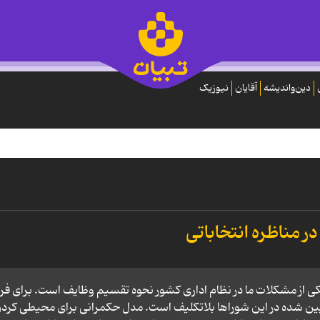
دین‌واندیشه
آقایان
نیوزیک
ر مناظره انتخاباتی
p class="gl">قاضی زاده: یکی از مشکلات ما در نظام اداری کشور نحوه تقسیم وظایف است. برای فرا
 شده در این شوراها بلاتکلیف است. مدل حکمرانی برای محیطی کرد