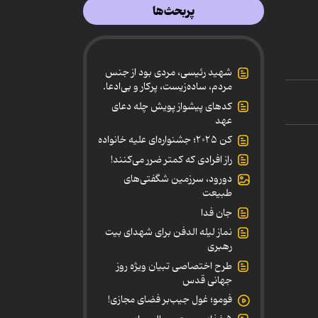
پربحث‌ها
شهید رئیسی، مردی بود از جنس
مردم، ساده‌زیست، پرکار و بی‌ادعا.
کدهای پیشواز پویش چله دعای
عهد
کن ۲۰۲۵؛ جشنواره‌ای علیه خانواده
راز افرادی که کمتر ضرر می‌کنند!
دورود، سرزمین شگفتی‌های
طبیعت
جان فدا
نماز لیله الدفن برای شهدای بیت
رهبری
طرح اختصاصی تبیان ویژه روز
جهانی قدس
فومو؛ غول جیب‌بر فضای مجازی!