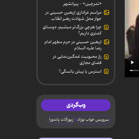
«تمرچین» - پیرانشهر
مراسم عزاداری اربعینِ حسینی در
جوار محل شهادت رهبر انقلاب
چرا هرچی بزرگ‌تر میشیم، دوستای
کمتری داریم؟
اربعین حسینی در حرم مطهر امام
رضا علیه السلام
راز محبوبیت غمگین‌نمایی در
فضای مجازی
استرس یا پیش یائسگی؟
وب‌گردی
سرویس خواب نوزاد
زیورآلات پاندورا