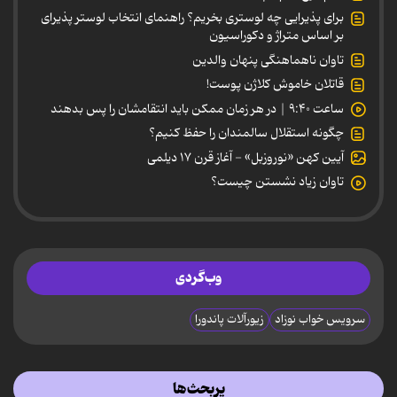
برای پذیرایی چه لوستری بخریم؟ راهنمای انتخاب لوستر پذیرای
بر اساس متراژ و دکوراسیون
تاوان ناهماهنگی پنهان والدین
قاتلان خاموش کلاژن پوست!
ساعت ۹:۴۰ | در هر زمان ممکن باید انتقامشان را پس بدهند
چگونه استقلال سالمندان را حفظ کنیم؟
آیین کهن «نوروزبل» - آغاز قرن ۱۷ دیلمی
تاوان زیاد نشستن چیست؟
وب‌گردی
سرویس خواب نوزاد
زیورآلات پاندورا
پربحث‌ها