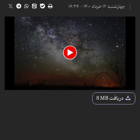
چهارشنبه ۱۲ خرداد ۱۴۰۰ - ۱۶:۳۶
0
seconds
دریافت
8 MB
of
3
minutes,
16
seconds