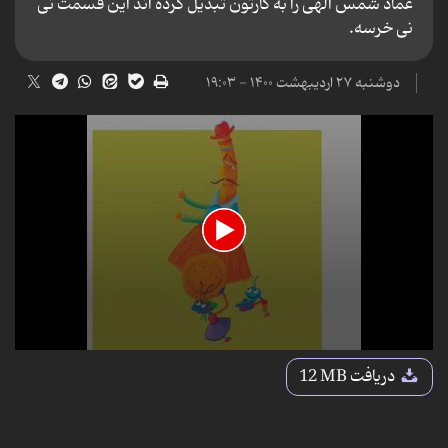
عماد شمس الهی را به کارتون تبدیل کرده اند این قسمت نی
نی خرسه.
دوشنبه ۲۷ اردیبهشت ۱۴۰۰ - ۱۹:۰۳
0
seconds
دریافت
12 MB
of
8
minutes,
57