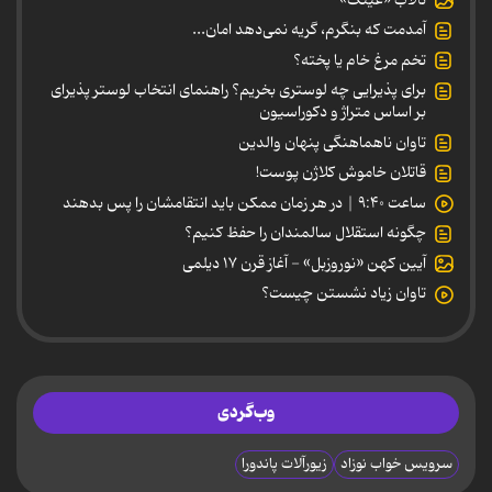
آمدمت که بنگرم، گریه نمی‌دهد امان...
تخم مرغ خام یا پخته؟
برای پذیرایی چه لوستری بخریم؟ راهنمای انتخاب لوستر پذیرای
بر اساس متراژ و دکوراسیون
تاوان ناهماهنگی پنهان والدین
قاتلان خاموش کلاژن پوست!
ساعت ۹:۴۰ | در هر زمان ممکن باید انتقامشان را پس بدهند
چگونه استقلال سالمندان را حفظ کنیم؟
آیین کهن «نوروزبل» - آغاز قرن ۱۷ دیلمی
تاوان زیاد نشستن چیست؟
وب‌گردی
سرویس خواب نوزاد
زیورآلات پاندورا