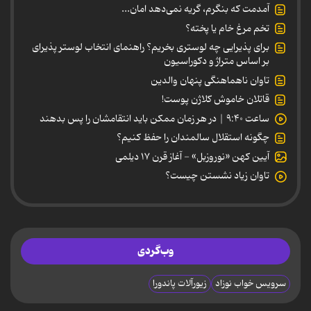
آمدمت که بنگرم، گریه نمی‌دهد امان...
تخم مرغ خام یا پخته؟
برای پذیرایی چه لوستری بخریم؟ راهنمای انتخاب لوستر پذیرای
بر اساس متراژ و دکوراسیون
تاوان ناهماهنگی پنهان والدین
قاتلان خاموش کلاژن پوست!
ساعت ۹:۴۰ | در هر زمان ممکن باید انتقامشان را پس بدهند
چگونه استقلال سالمندان را حفظ کنیم؟
آیین کهن «نوروزبل» - آغاز قرن ۱۷ دیلمی
تاوان زیاد نشستن چیست؟
وب‌گردی
سرویس خواب نوزاد
زیورآلات پاندورا