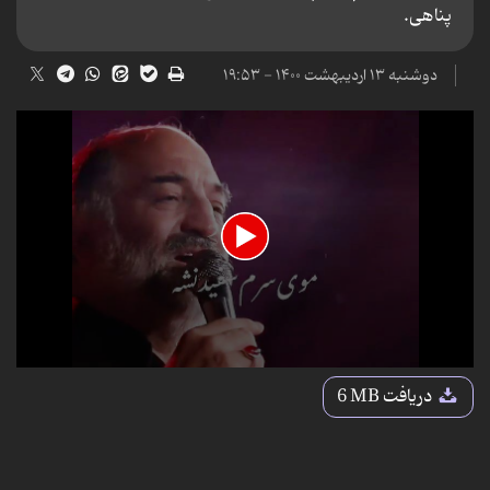
پناهی.
دوشنبه ۱۳ اردیبهشت ۱۴۰۰ - ۱۹:۵۳
0
seconds
دریافت
6 MB
of
1
minute,
0
seconds