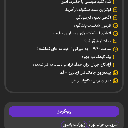
شاه کلید دوستی با حضرت امیر
اوکراین سند منگوله‌دار آمریکا!
آگاهی بدون فرسودگی
فرمول شکست پنتاگون
افشای اطلاعات برای ترور بارون ترامپ
نجات از غرق شدگی
ساعت ۹:۴۰ | چه میراثی از خود به جای گذاشت؟
یک کودک دو چهره!
آزادگان جهان برای حذف ترامپ دست به کار شدند؟
پیاده‌روی جاماندگان اربعین - قم
تمرین رزمی تکاوران ارتش
وب‌گردی
سرویس خواب نوزاد
زیورآلات پاندورا