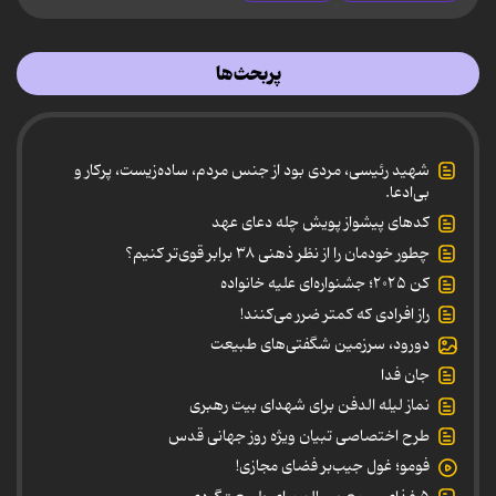
پربحث‌ها
شهید رئیسی، مردی بود از جنس مردم، ساده‌زیست، پرکار و
بی‌ادعا.
کدهای پیشواز پویش چله دعای عهد
چطور خودمان را از نظر ذهنی ۳۸ برابر قوی‌تر کنیم؟
کن ۲۰۲۵؛ جشنواره‌ای علیه خانواده
راز افرادی که کمتر ضرر می‌کنند!
دورود، سرزمین شگفتی‌های طبیعت
جان فدا
نماز لیله الدفن برای شهدای بیت رهبری
طرح اختصاصی تبیان ویژه روز جهانی قدس
فومو؛ غول جیب‌بر فضای مجازی!