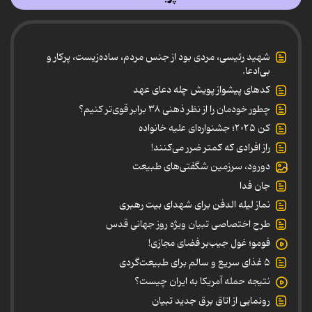
شهید رئیسی، مردی بود از جنس مردم، ساده‌زیست، پرکار و
بی‌ادعا.
کدهای پیشواز پویش چله دعای عهد
چطور خودمان را از نظر ذهنی ۳۸ برابر قوی‌تر کنیم؟
کن ۲۰۲۵؛ جشنواره‌ای علیه خانواده
راز افرادی که کمتر ضرر می‌کنند!
دورود، سرزمین شگفتی‌های طبیعت
جان فدا
نماز لیله الدفن برای شهدای بیت رهبری
طرح اختصاصی تبیان ویژه روز جهانی قدس
فومو؛ غول جیب‌بر فضای مجازی!
۵ غذای سریع و سالم برای طبیعت‌گردی
نتیجه حمله آمریکا به ایران چیست؟
رونمایی از اتاق برق جدید تبیان