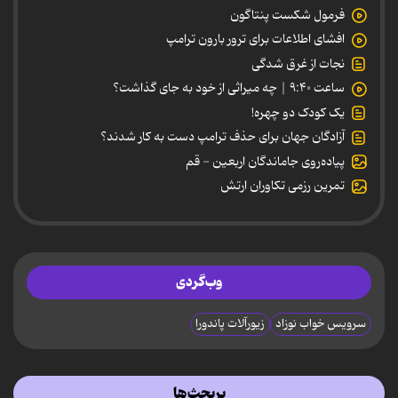
فرمول شکست پنتاگون
افشای اطلاعات برای ترور بارون ترامپ
نجات از غرق شدگی
ساعت ۹:۴۰ | چه میراثی از خود به جای گذاشت؟
یک کودک دو چهره!
آزادگان جهان برای حذف ترامپ دست به کار شدند؟
پیاده‌روی جاماندگان اربعین - قم
تمرین رزمی تکاوران ارتش
وب‌گردی
سرویس خواب نوزاد
زیورآلات پاندورا
پربحث‌ها