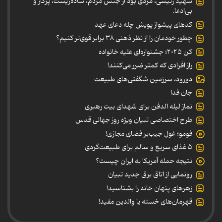
شهید رئیسی، مردی بود از جنس مردم، ساده‌زیست، پرکار و
بی‌ادعا.
کدهای پیشواز پویش چله دعای عهد
چطور خودمان را از نظر ذهنی ۳۸ برابر قوی‌تر کنیم؟
کن ۲۰۲۵؛ جشنواره‌ای علیه خانواده
راز افرادی که کمتر ضرر می‌کنند!
دورود، سرزمین شگفتی‌های طبیعت
جان فدا
نماز لیله الدفن برای شهدای بیت رهبری
طرح اختصاصی تبیان ویژه روز جهانی قدس
فومو؛ غول جیب‌بر فضای مجازی!
۵ غذای سریع و سالم برای طبیعت‌گردی
نتیجه حمله آمریکا به ایران چیست؟
رونمایی از اتاق برق جدید تبیان
زهرهای پنهان خانه را بشناسید!
قهرمان‌های خسته یا والدین مفید!