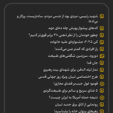
شهید رئیسی، مردی بود از جنس مردم، ساده‌زیست، پرکار و
بی‌ادعا.
کدهای پیشواز پویش چله دعای عهد
چطور خودمان را از نظر ذهنی ۳۸ برابر قوی‌تر کنیم؟
کن ۲۰۲۵؛ جشنواره‌ای علیه خانواده
راز افرادی که کمتر ضرر می‌کنند!
دورود، سرزمین شگفتی‌های طبیعت
جان فدا
نماز لیله الدفن برای شهدای بیت رهبری
طرح اختصاصی تبیان ویژه روز جهانی قدس
فومو؛ غول جیب‌بر فضای مجازی!
۵ غذای سریع و سالم برای طبیعت‌گردی
نتیجه حمله آمریکا به ایران چیست؟
رونمایی از اتاق برق جدید تبیان
زهرهای پنهان خانه را بشناسید!