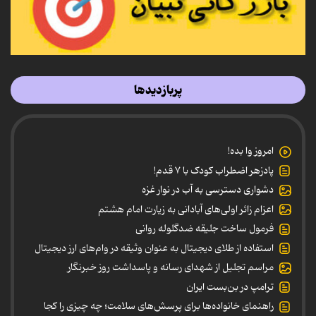
پربازدیدها
امروز وا بده!
پادزهر اضطراب کودک با ۷ قدم!
دشواری دسترسی به آب در نوار غزه
اعزام زائر اولی‌های آبادانی به زیارت امام هشتم
فرمول ساخت جلیقه ضدگلوله روانی
استفاده از طلای دیجیتال به عنوان وثیقه در وام‌های ارز دیجیتال
مراسم تجلیل از شهدای رسانه و پاسداشت روز خبرنگار
ترامپ در بن‌بست ایران
راهنمای خانواده‌ها برای پرسش‌های سلامت؛ چه چیزی را کجا