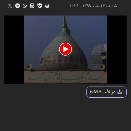
شنبه ۳۰ اسفند ۱۳۹۹ - ۱۱:۲۶
0
seconds
دریافت
6 MB
of
14
seconds