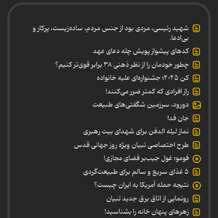
شهید رئیسی، مردی بود از جنس مردم، ساده‌زیست، پرکار و
بی‌ادعا.
کدهای پیشواز پویش چله دعای عهد
چطور خودمان را از نظر ذهنی ۳۸ برابر قوی‌تر کنیم؟
کن ۲۰۲۵؛ جشنواره‌ای علیه خانواده
راز افرادی که کمتر ضرر می‌کنند!
دورود، سرزمین شگفتی‌های طبیعت
جان فدا
نماز لیله الدفن برای شهدای بیت رهبری
طرح اختصاصی تبیان ویژه روز جهانی قدس
فومو؛ غول جیب‌بر فضای مجازی!
۵ غذای سریع و سالم برای طبیعت‌گردی
نتیجه حمله آمریکا به ایران چیست؟
رونمایی از اتاق برق جدید تبیان
زهرهای پنهان خانه را بشناسید!