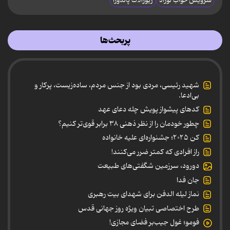
سرویس خواب نوزاد
زیورآلات پاندورا
پربحث‌ها
شهید رئیسی، مردی بود از جنس مردم، ساده‌زیست، پرکار و
بی‌ادعا.
کدهای پیشواز پویش چله دعای عهد
چطور خودمان را از نظر ذهنی ۳۸ برابر قوی‌تر کنیم؟
کن ۲۰۲۵؛ جشنواره‌ای علیه خانواده
راز افرادی که کمتر ضرر می‌کنند!
دورود، سرزمین شگفتی‌های طبیعت
جان فدا
نماز لیله الدفن برای شهدای بیت رهبری
طرح اختصاصی تبیان ویژه روز جهانی قدس
فومو؛ غول جیب‌بر فضای مجازی!