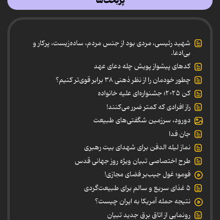
پربحث‌ها
شهید رئیسی، مردی بود از جنس مردم، ساده‌زیست، پرکار و
بی‌ادعا.
کدهای پیشواز پویش چله دعای عهد
چطور خودمان را از نظر ذهنی ۳۸ برابر قوی‌تر کنیم؟
کن ۲۰۲۵؛ جشنواره‌ای علیه خانواده
راز افرادی که کمتر ضرر می‌کنند!
دورود، سرزمین شگفتی‌های طبیعت
جان فدا
نماز لیله الدفن برای شهدای بیت رهبری
طرح اختصاصی تبیان ویژه روز جهانی قدس
فومو؛ غول جیب‌بر فضای مجازی!
۵ غذای سریع و سالم برای طبیعت‌گردی
نتیجه حمله آمریکا به ایران چیست؟
رونمایی از اتاق برق جدید تبیان