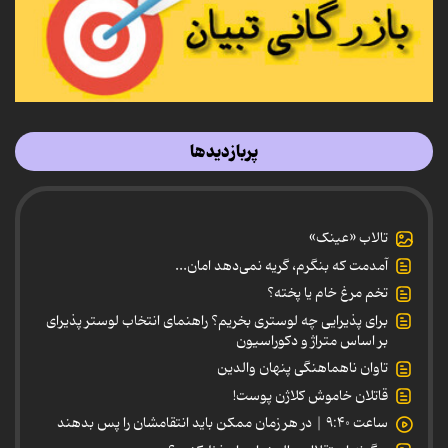
پربازدیدها
تالاب «عینک»
آمدمت که بنگرم، گریه نمی‌دهد امان...
تخم مرغ خام یا پخته؟
برای پذیرایی چه لوستری بخریم؟ راهنمای انتخاب لوستر پذیرای
بر اساس متراژ و دکوراسیون
تاوان ناهماهنگی پنهان والدین
قاتلان خاموش کلاژن پوست!
ساعت ۹:۴۰ | در هر زمان ممکن باید انتقامشان را پس بدهند