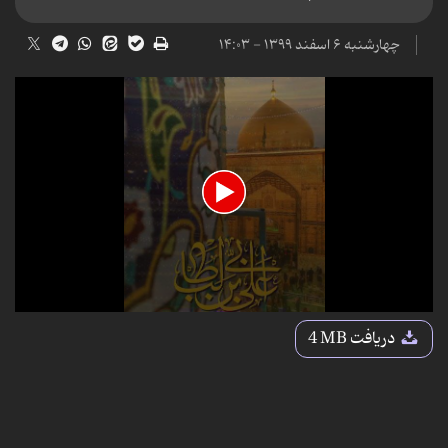
چهارشنبه ۶ اسفند ۱۳۹۹ - ۱۴:۰۳
0
seconds
دریافت
4 MB
of
14
seconds