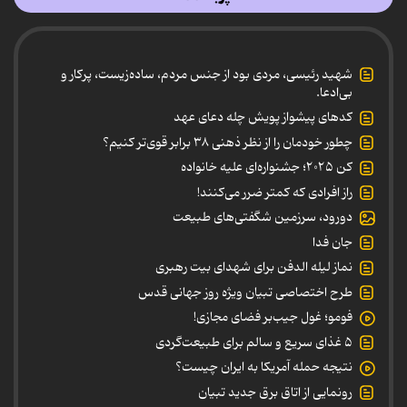
شهید رئیسی، مردی بود از جنس مردم، ساده‌زیست، پرکار و
بی‌ادعا.
کدهای پیشواز پویش چله دعای عهد
چطور خودمان را از نظر ذهنی ۳۸ برابر قوی‌تر کنیم؟
کن ۲۰۲۵؛ جشنواره‌ای علیه خانواده
راز افرادی که کمتر ضرر می‌کنند!
دورود، سرزمین شگفتی‌های طبیعت
جان فدا
نماز لیله الدفن برای شهدای بیت رهبری
طرح اختصاصی تبیان ویژه روز جهانی قدس
فومو؛ غول جیب‌بر فضای مجازی!
۵ غذای سریع و سالم برای طبیعت‌گردی
نتیجه حمله آمریکا به ایران چیست؟
رونمایی از اتاق برق جدید تبیان