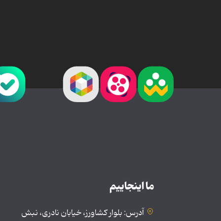
ما اینجاییم
آدرس: بلوار کشاورز، خیابان نادری، نبش