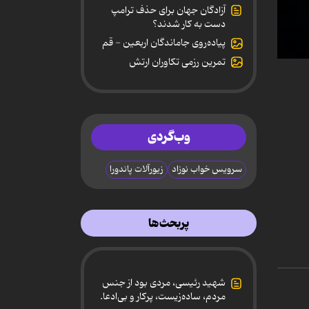
آزادگان جهان برای حذف ترامپ
دست به کار شدند؟
پیاده‌روی جاماندگان اربعین - قم
تمرین رزمی تکاوران ارتش
0
secon
of
29
minut
40
secon
وب‌گردی
90%
سرویس خواب نوزاد
زیورآلات پاندورا
پربحث‌ها
شهید رئیسی، مردی بود از جنس
مردم، ساده‌زیست، پرکار و بی‌ادعا.