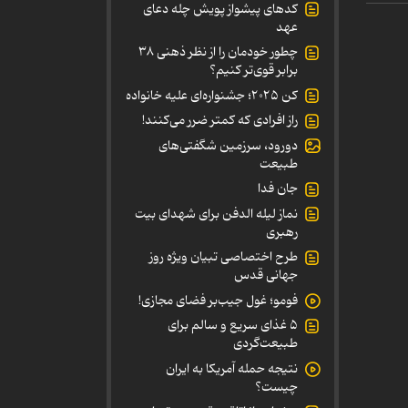
کدهای پیشواز پویش چله دعای
عهد
چطور خودمان را از نظر ذهنی ۳۸
برابر قوی‌تر کنیم؟
کن ۲۰۲۵؛ جشنواره‌ای علیه خانواده
راز افرادی که کمتر ضرر می‌کنند!
دورود، سرزمین شگفتی‌های
طبیعت
جان فدا
نماز لیله الدفن برای شهدای بیت
رهبری
طرح اختصاصی تبیان ویژه روز
جهانی قدس
فومو؛ غول جیب‌بر فضای مجازی!
۵ غذای سریع و سالم برای
طبیعت‌گردی
نتیجه حمله آمریکا به ایران
چیست؟