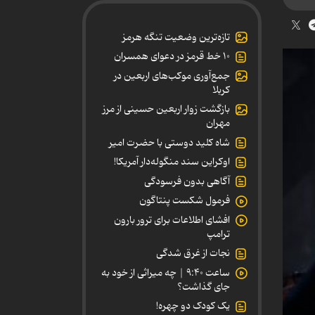
تازه‌ترین وضعیت تنگه هرمز
۱۰ خط قرمز در دعوای همسران
جمع‌آوری موکب‌های اربعین در
کربلا
بازگشت زوار اربعین حسینی از مرز
مهران
شاه کلید دوستی با حضرت امیر
اوکراین سند منگوله‌دار آمریکا!
آگاهی بدون فرسودگی
فرمول شکست پنتاگون
افشای اطلاعات برای ترور بارون
ترامپ
نجات از غرق شدگی
ساعت ۹:۴۰ | چه میراثی از خود به
جای گذاشت؟
یک کودک دو چهره!