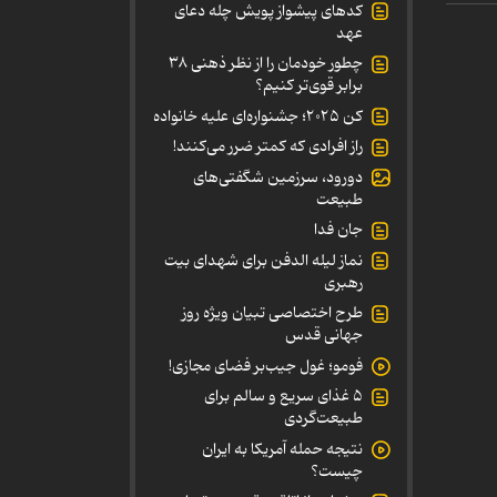
کدهای پیشواز پویش چله دعای
عهد
چطور خودمان را از نظر ذهنی ۳۸
برابر قوی‌تر کنیم؟
کن ۲۰۲۵؛ جشنواره‌ای علیه خانواده
راز افرادی که کمتر ضرر می‌کنند!
دورود، سرزمین شگفتی‌های
طبیعت
جان فدا
نماز لیله الدفن برای شهدای بیت
رهبری
طرح اختصاصی تبیان ویژه روز
جهانی قدس
فومو؛ غول جیب‌بر فضای مجازی!
۵ غذای سریع و سالم برای
طبیعت‌گردی
نتیجه حمله آمریکا به ایران
چیست؟