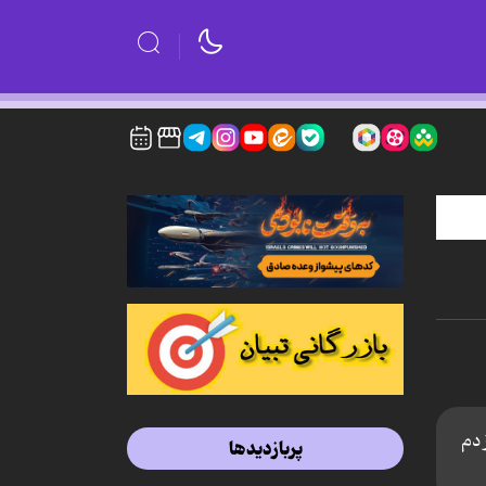
 دم
پربازدیدها