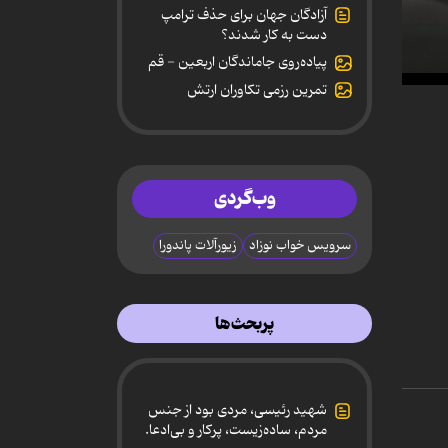
آزادگان جهان برای حذف ترامپ
دست به کار شدند؟
پیاده‌روی جاماندگان اربعین - قم
تمرین رزمی تکاوران ارتش
0
secon
of
19
minut
47
secon
وب‌گردی
90%
سرویس خواب نوزاد
زیورآلات پاندورا
پربحث‌ها
شهید رئیسی، مردی بود از جنس
مردم، ساده‌زیست، پرکار و بی‌ادعا.