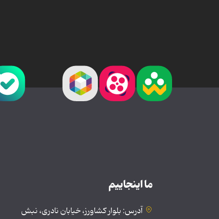
ما اینجاییم
آدرس: بلوار کشاورز، خیابان نادری، نبش