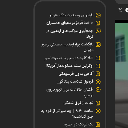
تازه‌ترین وضعیت تنگه هرمز
۱۰ خط قرمز در دعوای همسران
جمع‌آوری موکب‌های اربعین در
کربلا
بازگشت زوار اربعین حسینی از مرز
مهران
شاه کلید دوستی با حضرت امیر
اوکراین سند منگوله‌دار آمریکا!
آگاهی بدون فرسودگی
فرمول شکست پنتاگون
افشای اطلاعات برای ترور بارون
ترامپ
نجات از غرق شدگی
ساعت ۹:۴۰ | چه میراثی از خود به
جای گذاشت؟
یک کودک دو چهره!