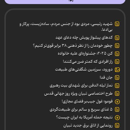
شهید رئیسی، مردی بود از جنس مردم، ساده‌زیست، پرکار و
بی‌ادعا.
کدهای پیشواز پویش چله دعای عهد
چطور خودمان را از نظر ذهنی ۳۸ برابر قوی‌تر کنیم؟
کن ۲۰۲۵؛ جشنواره‌ای علیه خانواده
راز افرادی که کمتر ضرر می‌کنند!
دورود، سرزمین شگفتی‌های طبیعت
جان فدا
نماز لیله الدفن برای شهدای بیت رهبری
طرح اختصاصی تبیان ویژه روز جهانی قدس
فومو؛ غول جیب‌بر فضای مجازی!
۵ غذای سریع و سالم برای طبیعت‌گردی
نتیجه حمله آمریکا به ایران چیست؟
رونمایی از اتاق برق جدید تبیان