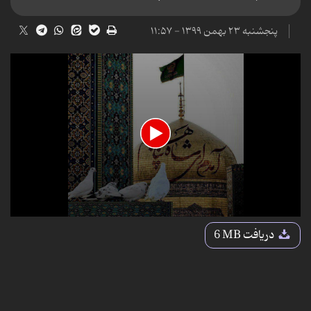
پنجشنبه ۲۳ بهمن ۱۳۹۹ - ۱۱:۵۷
0
seconds
دریافت
6 MB
of
23
seconds