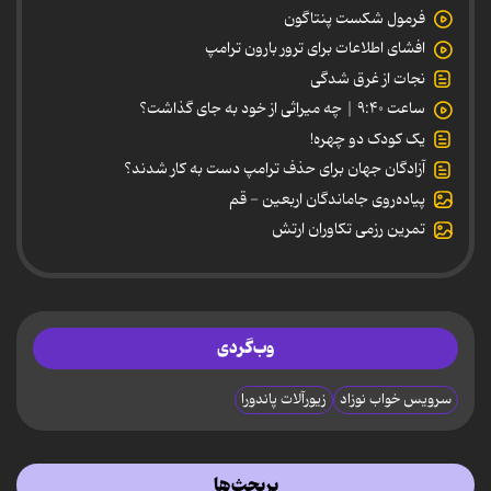
فرمول شکست پنتاگون
افشای اطلاعات برای ترور بارون ترامپ
نجات از غرق شدگی
ساعت ۹:۴۰ | چه میراثی از خود به جای گذاشت؟
یک کودک دو چهره!
آزادگان جهان برای حذف ترامپ دست به کار شدند؟
پیاده‌روی جاماندگان اربعین - قم
تمرین رزمی تکاوران ارتش
وب‌گردی
سرویس خواب نوزاد
زیورآلات پاندورا
پربحث‌ها