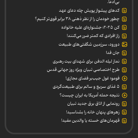
بی‌ادعا.
کدهای پیشواز پویش چله دعای عهد
چطور خودمان را از نظر ذهنی ۳۸ برابر قوی‌تر کنیم؟
کن ۲۰۲۵؛ جشنواره‌ای علیه خانواده
راز افرادی که کمتر ضرر می‌کنند!
دورود، سرزمین شگفتی‌های طبیعت
جان فدا
نماز لیله الدفن برای شهدای بیت رهبری
طرح اختصاصی تبیان ویژه روز جهانی قدس
فومو؛ غول جیب‌بر فضای مجازی!
۵ غذای سریع و سالم برای طبیعت‌گردی
نتیجه حمله آمریکا به ایران چیست؟
رونمایی از اتاق برق جدید تبیان
زهرهای پنهان خانه را بشناسید!
قهرمان‌های خسته یا والدین مفید!