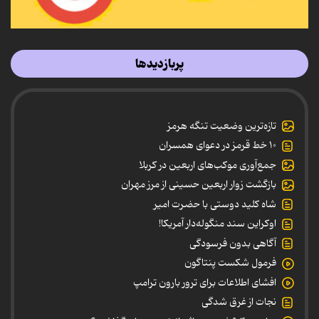
پربازدیدها
تازه‌ترین وضعیت تنگه هرمز
۱۰ خط قرمز در دعوای همسران
جمع‌آوری موکب‌های اربعین در کربلا
بازگشت زوار اربعین حسینی از مرز مهران
شاه کلید دوستی با حضرت امیر
اوکراین سند منگوله‌دار آمریکا!
آگاهی بدون فرسودگی
فرمول شکست پنتاگون
افشای اطلاعات برای ترور بارون ترامپ
نجات از غرق شدگی