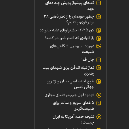
کدهای پیشواز پویش چله دعای
عهد
چطور خودمان را از نظر ذهنی ۳۸
برابر قوی‌تر کنیم؟
کن ۲۰۲۵؛ جشنواره‌ای علیه خانواده
راز افرادی که کمتر ضرر می‌کنند!
دورود، سرزمین شگفتی‌های
طبیعت
جان فدا
نماز لیله الدفن برای شهدای بیت
رهبری
طرح اختصاصی تبیان ویژه روز
جهانی قدس
فومو؛ غول جیب‌بر فضای مجازی!
۵ غذای سریع و سالم برای
طبیعت‌گردی
نتیجه حمله آمریکا به ایران
چیست؟