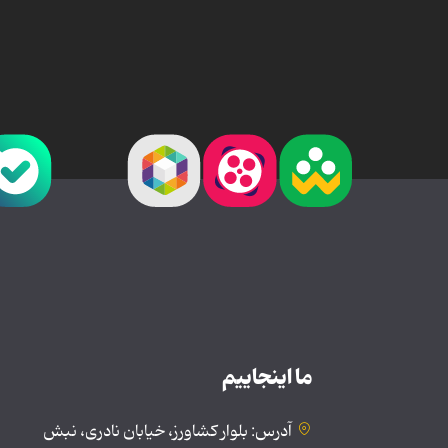
ما اینجاییم
آدرس: بلوار کشاورز، خیابان نادری، نبش