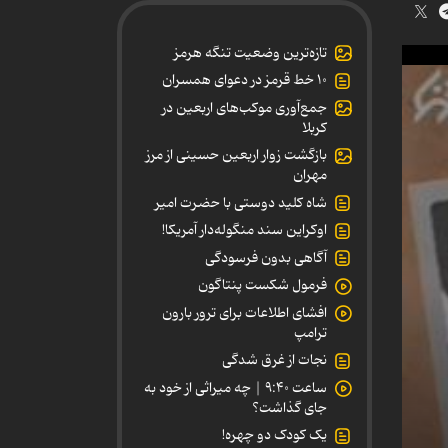
تازه‌ترین وضعیت تنگه هرمز
۱۰ خط قرمز در دعوای همسران
جمع‌آوری موکب‌های اربعین در
کربلا
بازگشت زوار اربعین حسینی از مرز
مهران
شاه کلید دوستی با حضرت امیر
اوکراین سند منگوله‌دار آمریکا!
آگاهی بدون فرسودگی
فرمول شکست پنتاگون
افشای اطلاعات برای ترور بارون
ترامپ
نجات از غرق شدگی
ساعت ۹:۴۰ | چه میراثی از خود به
جای گذاشت؟
یک کودک دو چهره!