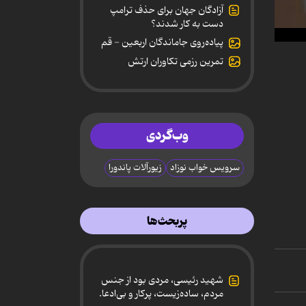
آزادگان جهان برای حذف ترامپ
دست به کار شدند؟
پیاده‌روی جاماندگان اربعین - قم
0
secon
تمرین رزمی تکاوران ارتش
of
1
minut
3
secon
90%
وب‌گردی
سرویس خواب نوزاد
زیورآلات پاندورا
پربحث‌ها
شهید رئیسی، مردی بود از جنس
مردم، ساده‌زیست، پرکار و بی‌ادعا.