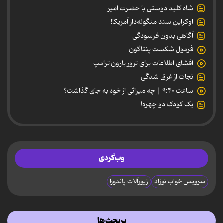
شاه کلید دوستی با حضرت امیر
اوکراین سند منگوله‌دار آمریکا!
آگاهی بدون فرسودگی
فرمول شکست پنتاگون
افشای اطلاعات برای ترور بارون ترامپ
نجات از غرق شدگی
ساعت ۹:۴۰ | چه میراثی از خود به جای گذاشت؟
یک کودک دو چهره!
وب‌گردی
سرویس خواب نوزاد
زیورآلات پاندورا
پربحث‌ها