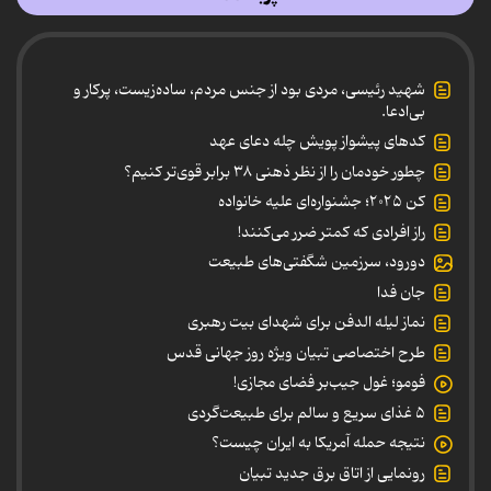
شهید رئیسی، مردی بود از جنس مردم، ساده‌زیست، پرکار و
بی‌ادعا.
کدهای پیشواز پویش چله دعای عهد
چطور خودمان را از نظر ذهنی ۳۸ برابر قوی‌تر کنیم؟
کن ۲۰۲۵؛ جشنواره‌ای علیه خانواده
راز افرادی که کمتر ضرر می‌کنند!
دورود، سرزمین شگفتی‌های طبیعت
جان فدا
نماز لیله الدفن برای شهدای بیت رهبری
طرح اختصاصی تبیان ویژه روز جهانی قدس
فومو؛ غول جیب‌بر فضای مجازی!
۵ غذای سریع و سالم برای طبیعت‌گردی
نتیجه حمله آمریکا به ایران چیست؟
رونمایی از اتاق برق جدید تبیان