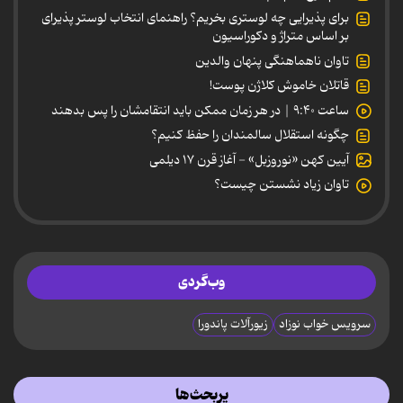
برای پذیرایی چه لوستری بخریم؟ راهنمای انتخاب لوستر پذیرای
بر اساس متراژ و دکوراسیون
تاوان ناهماهنگی پنهان والدین
قاتلان خاموش کلاژن پوست!
ساعت ۹:۴۰ | در هر زمان ممکن باید انتقامشان را پس بدهند
چگونه استقلال سالمندان را حفظ کنیم؟
آیین کهن «نوروزبل» - آغاز قرن ۱۷ دیلمی
تاوان زیاد نشستن چیست؟
وب‌گردی
سرویس خواب نوزاد
زیورآلات پاندورا
پربحث‌ها