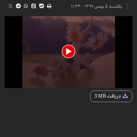
یکشنبه ۵ بهمن ۱۳۹۹ - ۱۱:۳۴
0
seconds
دریافت
3 MB
of
18
seconds