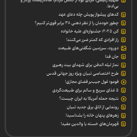
بی‌ادعا.
کدهای پیشواز پویش چله دعای عهد
چطور خودمان را از نظر ذهنی ۳۸ برابر قوی‌تر کنیم؟
کن ۲۰۲۵؛ جشنواره‌ای علیه خانواده
راز افرادی که کمتر ضرر می‌کنند!
دورود، سرزمین شگفتی‌های طبیعت
جان فدا
نماز لیله الدفن برای شهدای بیت رهبری
طرح اختصاصی تبیان ویژه روز جهانی قدس
فومو؛ غول جیب‌بر فضای مجازی!
۵ غذای سریع و سالم برای طبیعت‌گردی
نتیجه حمله آمریکا به ایران چیست؟
رونمایی از اتاق برق جدید تبیان
زهرهای پنهان خانه را بشناسید!
قهرمان‌های خسته یا والدین مفید!