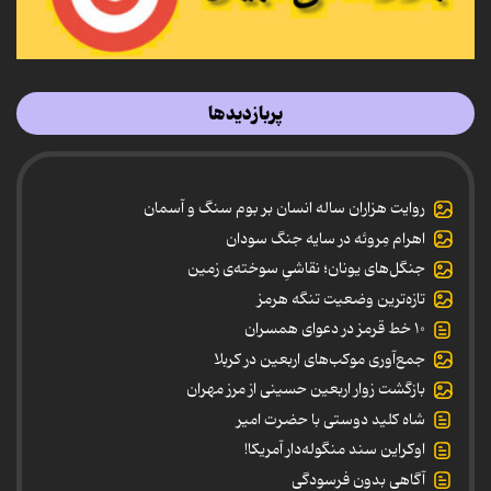
پربازدیدها
روایت هزاران ساله انسان بر بوم سنگ و آسمان
اهرام مِروئه در سایه جنگ سودان
جنگل‌های یونان؛ نقاشیِ سوخته‌ی زمین
تازه‌ترین وضعیت تنگه هرمز
۱۰ خط قرمز در دعوای همسران
جمع‌آوری موکب‌های اربعین در کربلا
بازگشت زوار اربعین حسینی از مرز مهران
شاه کلید دوستی با حضرت امیر
اوکراین سند منگوله‌دار آمریکا!
آگاهی بدون فرسودگی