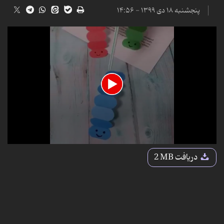
پنجشنبه ۱۸ دی ۱۳۹۹ - ۱۴:۵۶
0
seconds
دریافت
2 MB
of
41
seconds