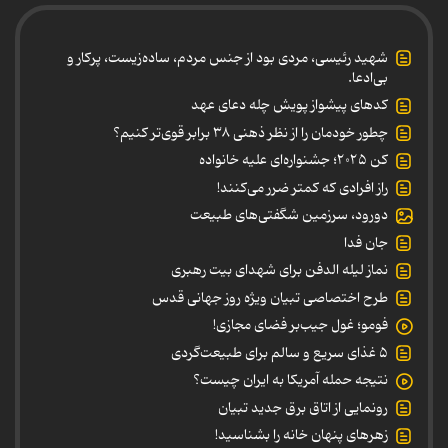
شهید رئیسی، مردی بود از جنس مردم، ساده‌زیست، پرکار و
بی‌ادعا.
کدهای پیشواز پویش چله دعای عهد
چطور خودمان را از نظر ذهنی ۳۸ برابر قوی‌تر کنیم؟
کن ۲۰۲۵؛ جشنواره‌ای علیه خانواده
راز افرادی که کمتر ضرر می‌کنند!
دورود، سرزمین شگفتی‌های طبیعت
جان فدا
نماز لیله الدفن برای شهدای بیت رهبری
طرح اختصاصی تبیان ویژه روز جهانی قدس
فومو؛ غول جیب‌بر فضای مجازی!
۵ غذای سریع و سالم برای طبیعت‌گردی
نتیجه حمله آمریکا به ایران چیست؟
رونمایی از اتاق برق جدید تبیان
زهرهای پنهان خانه را بشناسید!