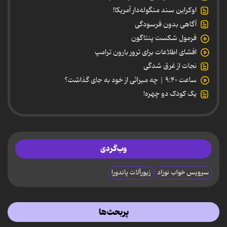
اوکراین سند منگوله‌دار آمریکا!
آگاهی بدون فرسودگی
فرمول شکست پنتاگون
افشای اطلاعات برای ترور بارون ترامپ
نجات از غرق شدگی
ساعت ۹:۴۰ | چه میراثی از خود به جای گذاشت؟
یک کودک دو چهره!
وب‌گردی
سرویس خواب نوزاد
زیورآلات پاندورا
پربحث‌ها