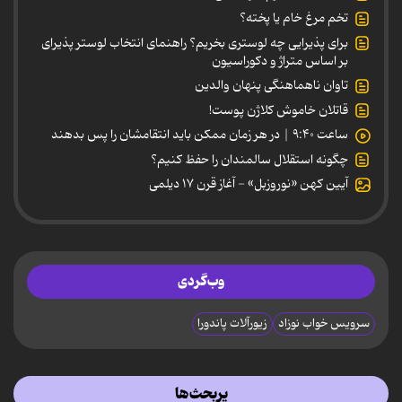
تخم مرغ خام یا پخته؟
برای پذیرایی چه لوستری بخریم؟ راهنمای انتخاب لوستر پذیرای
بر اساس متراژ و دکوراسیون
تاوان ناهماهنگی پنهان والدین
قاتلان خاموش کلاژن پوست!
ساعت ۹:۴۰ | در هر زمان ممکن باید انتقامشان را پس بدهند
چگونه استقلال سالمندان را حفظ کنیم؟
آیین کهن «نوروزبل» - آغاز قرن ۱۷ دیلمی
وب‌گردی
سرویس خواب نوزاد
زیورآلات پاندورا
پربحث‌ها