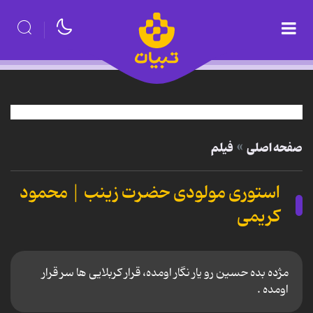
صفحه اصلی
فیلم
استوری مولودی حضرت زینب | محمود
کریمی
مژده بده حسین رو یار نگار اومده، قرار کربلایی ها سر قرار
اومده .