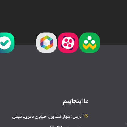
ما اینجاییم
آدرس: بلوار کشاورز، خیابان نادری، نبش
.