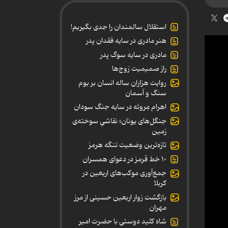
استقلال سالمندان را جدی بگیریم!
هنر مادری در سایه‌ فقدان پدر
مادری در سایه سوگ پدر
راز صمیمیت زوج‌ها
روایت هزاران ساله انسان بر بوم
سنگ و آسمان
اهرام مِروئه در سایه جنگ سودان
جنگل‌های یونان؛ نقاشیِ سوخته‌ی
زمین
تازه‌ترین وضعیت تنگه هرمز
۱۰ خط قرمز در دعوای همسران
جمع‌آوری موکب‌های اربعین در
کربلا
بازگشت زوار اربعین حسینی از مرز
مهران
شاه کلید دوستی با حضرت امیر