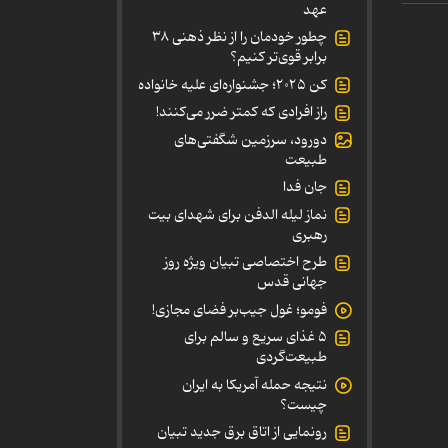
عهد
چطور خودمان را از نظر ذهنی ۳۸
برابر قوی‌تر کنیم؟
کن ۲۰۲۵؛ جشنواره‌ای علیه خانواده
راز افرادی که کمتر ضرر می‌کنند!
دورود، سرزمین شگفتی‌های
طبیعت
جان فدا
نماز لیله الدفن برای شهدای بیت
رهبری
طرح اختصاصی تبیان ویژه روز
جهانی قدس
فومو؛ غول جیب‌بر فضای مجازی!
۵ غذای سریع و سالم برای
طبیعت‌گردی
نتیجه حمله آمریکا به ایران
چیست؟
رونمایی از اتاق برق جدید تبیان