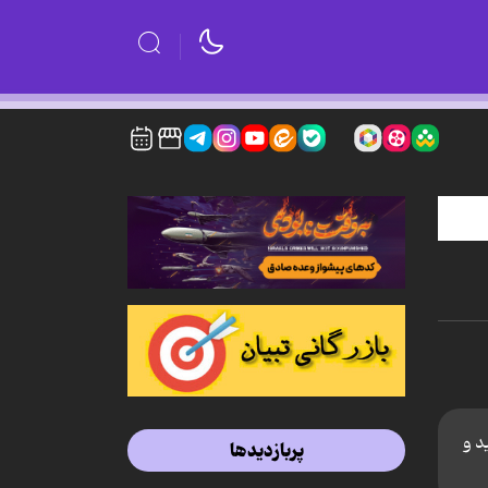
د و
پربازدیدها