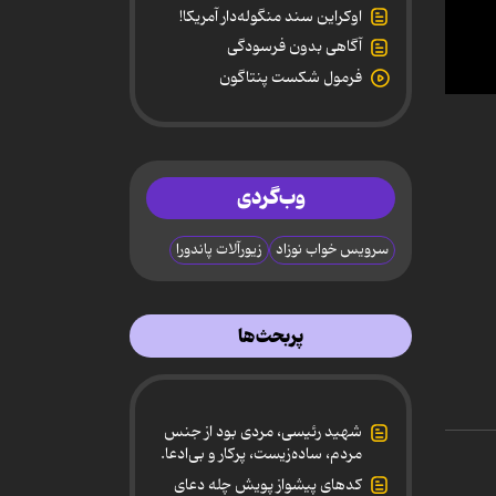
اوکراین سند منگوله‌دار آمریکا!
آگاهی بدون فرسودگی
فرمول شکست پنتاگون
0
secon
of
1
minut
0
وب‌گردی
secon
90%
سرویس خواب نوزاد
زیورآلات پاندورا
پربحث‌ها
شهید رئیسی، مردی بود از جنس
مردم، ساده‌زیست، پرکار و بی‌ادعا.
کدهای پیشواز پویش چله دعای